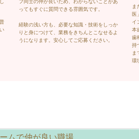
し
フ同士の仲が良いため、わからないことがあ
ま
ってもすぐに質問できる雰囲気です。
医
普
イ
経験の浅い方も、必要な知識・技術をしっか
い
本
りと身につけて、業務をきちんとこなせるよ
歯
うになります。安心してご応募ください。
持
ま
環
ームで仲が良い職場