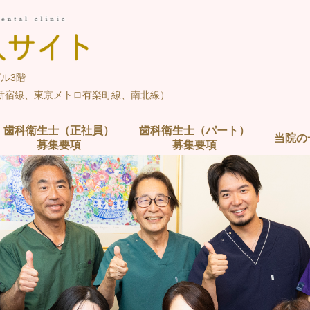
ビル3階
営新宿線、東京メトロ有楽町線、南北線）
歯科衛生士（正社員）
歯科衛生士（パート）
当院の
募集要項
募集要項