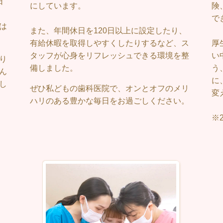
日
にしています。
険
で
は
また、年間休日を120日以上に設定したり、
有給休暇を取得しやすくしたりするなど、ス
厚
タッフが心身をリフレッシュできる環境を整
い
り
備しました。
う
ん
に
し
ぜひ私どもの歯科医院で、オンとオフのメリ
変
ハリのある豊かな毎日をお過ごしください。
※