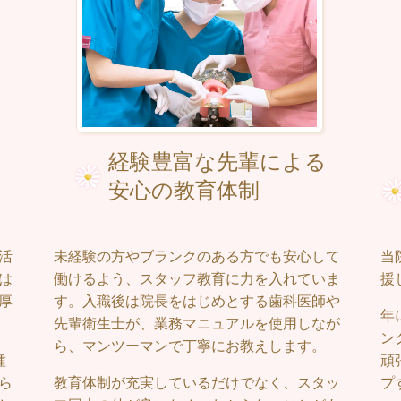
経験豊富な先輩による
安心の教育体制
活
未経験の方やブランクのある方でも安心して
当
は
働けるよう、スタッフ教育に力を入れていま
援
厚
す。
入職後は院長をはじめとする歯科医師や
年
先輩衛生士が、業務マニュアルを使用しなが
ン
ら、マンツーマンで丁寧にお教えします。
種
頑
ら
教育体制が充実しているだけでなく、スタッ
プ